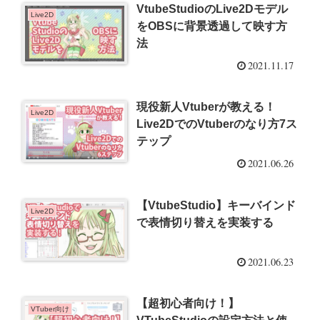
VtubeStudioのLive2Dモデル
Live2D
をOBSに背景透過して映す方
法
2021.11.17
現役新人Vtuberが教える！
Live2D
Live2DでのVtuberのなり方7ス
テップ
2021.06.26
【VtubeStudio】キーバインド
Live2D
で表情切り替えを実装する
2021.06.23
【超初心者向け！】
VTuber向け