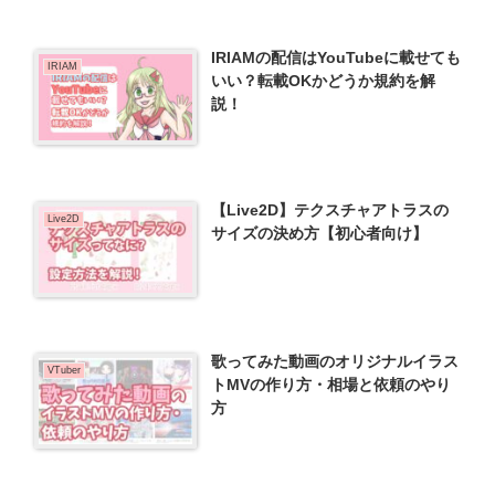
IRIAMの配信はYouTubeに載せても
IRIAM
いい？転載OKかどうか規約を解
説！
【Live2D】テクスチャアトラスの
Live2D
サイズの決め方【初心者向け】
歌ってみた動画のオリジナルイラス
VTuber
トMVの作り方・相場と依頼のやり
方