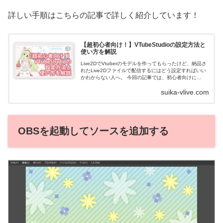
詳しい手順はこちらの記事で詳しく紹介しています！
【超初心者向け！】VTubeStudioの設定方法と
使い方を解説
Live2DでVtuberのモデルを作ってもらったけど、納品さ
れたLive2Dファイルで配信するにはどう設定すればいい
かわからない人へ。 今回の記事では、初心者向けに
「VTubeStudioへのLive2Dモデルの導入・設定方法」を
suika-vlive.com
解説します！ なお、今回は「PC上での動作確認」（ノー
トPC等で本体にカメラがついているか、ウェブカメラを
持っている場合）を対象に解説します。
OBSを起動してソースを追加する