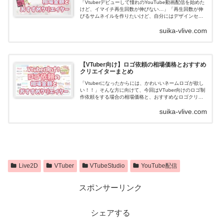
「Vtuberデビューして憧れのYouTube動画配信を始めた
けど、イマイチ再生回数が伸びない…」「再生回数が伸
びるサムネイルを作りたいけど、自分にはデザインセン
スがない…」YouTubeで動画が再生されるためには目を
suika-vlive.com
引くサムネイルが非常に...
【VTuber向け】ロゴ依頼の相場価格とおすすめ
クリエイターまとめ
「Vtuberになったからには、かわいいネームロゴが欲し
い！！」そんな方に向けて、今回はVTuber向けのロゴ制
作依頼をする場合の相場価格と、おすすめなロゴクリエ
イターさんを紹介していきます。VTuber向けロゴ制作の
suika-vlive.com
相場価格クリエイターさ...
Live2D
VTuber
VTubeStudio
YouTube配信
スポンサーリンク
シェアする